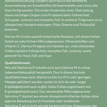
Sonneneinstrahlung, sondern auch durch die vermehrte
Ausscheidung von Schadstoffen (Schwermetalle usw.) muss die
Haut fertig werden. Die ersten Anzeichen einer Überlastung
dieses wichtigen Organs sind Probleme beim Fellwechsel,
Schuppen, Juckreiz und stumpfes Fell. In weiterer Folge kann es zu
allergischen Hauterkrankungen, Pilze, Ekzeme und Fellausfall
kommen.
Derma-M ist eine speziell entwickelte Rezeptur mit einem hohen
Anteil an natürlichem Mikroalgenpulver, Mineralstoffen und
Vitamin C. Derma-M eignet sich bestens zur unterstützenden
Fütterung beim Fellwechsel, stumpfen Fell, Juckreiz, sowie
generell für Haut, Fell und Haar.
Qualitätshinweis:
Wie alle Starhorse Produkte wird auch Derma-M in reiner
Lebensmittelqualität hergestellt. Durch dieses höchste
Qualitätsniveau kann Starhorse Derma-M in sehr geringen
Mengen gefüttert werden, wodurch sich ein sehr langer
Ergiebigkeitszeitraum ergibt. (siehe Fütterungshinweis mit
Ergiebigkeitszeitraum). Das verwendete Mikroalgenpulver
Spirulina-T stammt aus einem streng kontrollierten Anbau ohne
jegliche Belastung durch Pestizide oder Insektizide.
Spirulina-T wird nicht wie bei herkömmlichen Algenpulver das