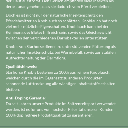
der Haut ausströmt. Den Geruch empfinden viele Insekten als
derart unangenehm, dass sie dadurch vom Pferd verbleiben.
Doch es ist nicht nur der natürliche Insektenschutz den
Pferdebesitzer an Knoblauch so schätzten. Knoblauch hat noch
viel mehr nützliche Eigenschaften. Knoblauch kann bei der
Reinigung des Blutes hilfreich sein, sowie das Gleichgewicht
zwischen den verschiedenen Darmbakterien unterstützen.
Knobis von Starhorse dienen zu unterstützenden Fütterung als
natürlicher Insektenschutz, bei Wurmbefall, sowie zur stabilen
Aufrechterhaltung der Darmflora.
Qualitätshinweis:
Starhorse Knobis bestehen zu 100% aus reinem Knoblauch,
welchen durch die im Gegensatz zu anderen Produkten
schonende Lufttrocknung alle wichtigen Inhaltsstoffe erhalten
bleiben.
Anti-Doping-Garantie:
Da seit Jahren unsere Produkte im Spitzenreitsport verwendet
werden, ist es für uns von höchster Priorität unseren Kunden
100% dopingfreie Produktqualität zu garantieren.