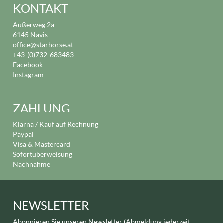
KONTAKT
Außerweg 2a
6145 Navis
office@starhorse.at
+43-(0)732-683483
Facebook
Instagram
ZAHLUNG
Klarna / Kauf auf Rechnung
Paypal
Visa & Mastercard
Sofortüberweisung
Nachnahme
NEWSLETTER
Abonnieren Sie unseren Newsletter (Abmeldung jederzeit