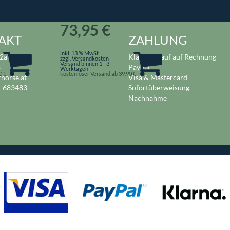
> MEHR ERFAHREN
73,95 €
AKT
ZAHLUNG
inkl. 13 % MwSt.
2a
Klarna / Kauf auf Rechnung
zzgl. Versandkosten
Versand binnen 1 - 3
s
Paypal
Werktagen
0 €
kostenloser Versand ab 39,90 €
rhorse.at
Visa & Mastercard
2-683483
Sofortüberweisung
Nachnahme