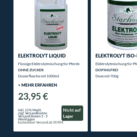
ELEKTROLYT LIQUID
ELEKTROLYT ISO
Flüssige Elektrolytmischung für Pferde
Elektrolytmischung für Pf
OHNE ZUCKER
DOPINGFREI
Dosierflasche mit 1000ml
Dose mit 700g
> MEHR ERFAHREN
23,95 €
Nicht auf
inkl. 13 % MwSt.
zzgl. Versandkosten
Lager
Versand binnen 1 - 3
Werktagen
kostenloser Versand ab 39,90 €