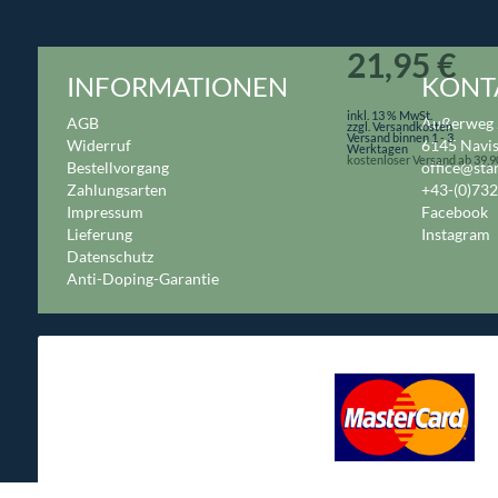
> MEHR ERFAHREN
21,95 €
INFORMATIONEN
KONT
inkl. 13 % MwSt.
AGB
Außerweg 
zzgl. Versandkosten
Versand binnen 1 - 3
Widerruf
6145 Navi
Werktagen
kostenloser Versand ab 39,9
Bestellvorgang
office@sta
Zahlungsarten
+43-(0)73
Impressum
Facebook
Lieferung
Instagram
Datenschutz
Anti-Doping-Garantie