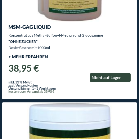
MSM-GAG LIQUID
Konzentrat aus Methyl-Sulfonyl-Methan und Glucosamine
"OHNE ZUCKER"
Dosierflasche mit 1000ml
> MEHR ERFAHREN
38,95 €
Nicht auf Lager
inkl. 13 % MwSt.
zzgl. Versandkosten
Versand binnen 1 - 3 Werktagen
kostenloser Versand ab 39,90 €