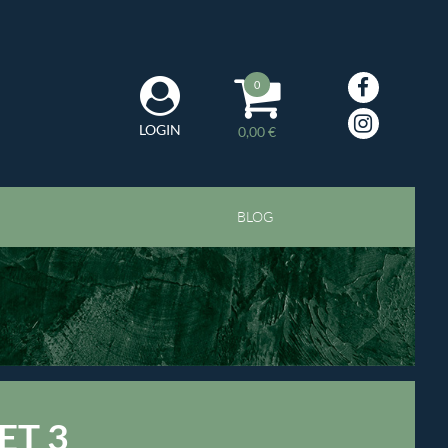
0
LOGIN
0,00 €
BLOG
ET 3