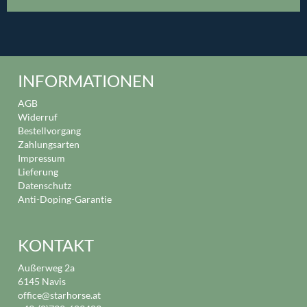
INFORMATIONEN
AGB
Widerruf
Bestellvorgang
Zahlungsarten
Impressum
Lieferung
Datenschutz
Anti-Doping-Garantie
KONTAKT
Außerweg 2a
6145 Navis
office@starhorse.at