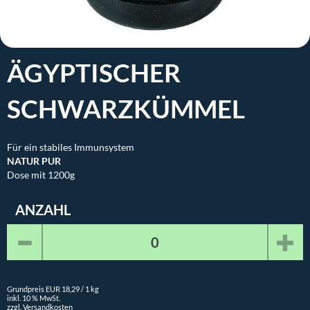
ÄGYPTISCHER
SCHWARZKÜMMEL
Für ein stabiles Immunsystem
NATUR PUR
Dose mit 1200g
ANZAHL
Grundpreis EUR 18,29 / 1 kg
inkl. 10 % MwSt.
zzgl. Versandkosten