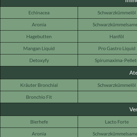
Imm
Echinacea
Schwarzkümmelöl
Aronia
Schwarzkümmelsam
Hagebutten
Hanföl
Mangan Liquid
Pro Gastro Liquid
Detoxyfy
Spirumaxima-Pellet
At
Kräuter Bronchial
Schwarzkümmelöl
Bronchio Fit
Ve
Bierhefe
Lacto Forte
Aronia
Schwarzkümmelsam