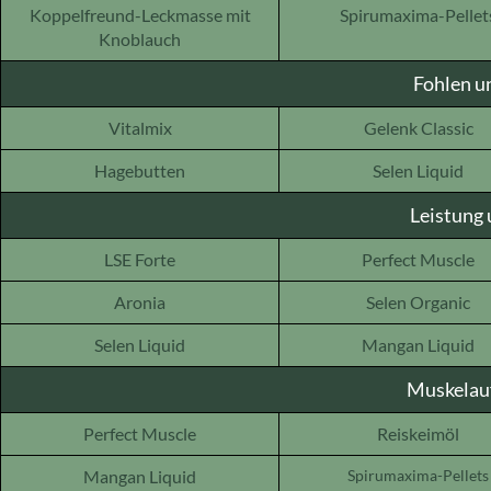
Koppelfreund-Leckmasse mit
Spirumaxima-Pellet
Knoblauch
Fohlen u
Vitalmix
Gelenk Classic
Hagebutten
Selen Liquid
Leistung
LSE Forte
Perfect Muscle
Aronia
Selen Organic
Selen Liquid
Mangan Liquid
Muskelauf
Perfect Muscle
Reiskeimöl
Mangan Liquid
Spirumaxima-Pellets