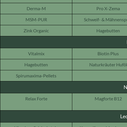
Derma-M
Pro X-Zema
MSM-PUR
Schweif- & Mähnensp
Zink Organic
Hagebutten
Vitalmix
Biotin Plus
Hagebutten
Naturkräuter Hufö
Spirumaxima-Pellets
N
Relax Forte
Magforte B12
Le