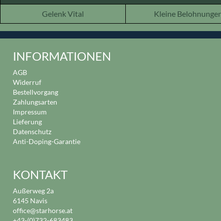
Gelenk Vital
Kleine Belohnunge
INFORMATIONEN
AGB
Widerruf
Bestellvorgang
Zahlungsarten
Impressum
Lieferung
Datenschutz
Anti-Doping-Garantie
KONTAKT
Außerweg 2a
6145 Navis
office@starhorse.at
+43-(0)732-683483