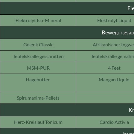
El
Elektrolyt Iso-Mineral
Elektrolyt Liquid
Bewegungsapp
Gelenk Classic
Afrikanischer Ingwe
Teufelskralle geschnitten
Teufelskralle gemahl
MSM-PUR
4 Feet
Hagebutten
Mangan Liquid
Spirumaxima-Pellets
Kr
Herz-Kreislauf Tonicum
Cardio Activia