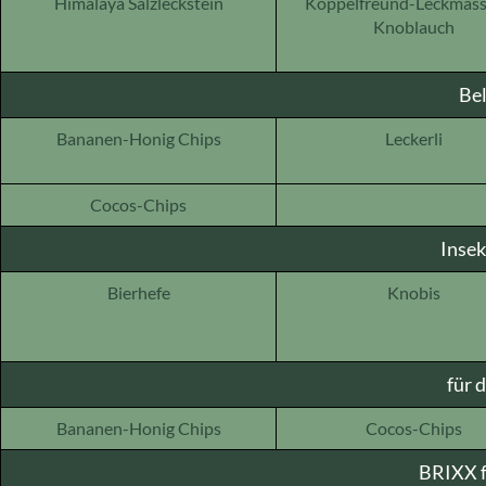
Himalaya Salzleckstein
Koppelfreund-Leckmass
Knoblauch
Be
Bananen-Honig Chips
Leckerli
Cocos-Chips
Insek
Bierhefe
Knobis
für 
Bananen-Honig Chips
Cocos-Chips
BRIXX f