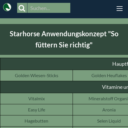
>
Starhorse Anwendungskonzept "So
füttern Sie richtig"
Hauptf
Golden Wiesen-Sticks
Golden Heuflakes
Vitamine u
Vitalmix
Mineralstoff Organi
Easy Life
Aronia
Hagebutten
Selen Liquid