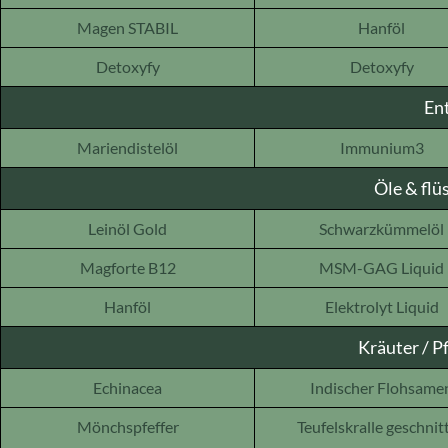
Magen STABIL
Hanföl
Detoxyfy
Detoxyfy
En
Mariendistelöl
Immunium3
Öle & flü
Leinöl Gold
Schwarzkümmelöl
Magforte B12
MSM-GAG Liquid
Hanföl
Elektrolyt Liquid
Kräuter / P
Echinacea
Indischer Flohsame
Mönchspfeffer
Teufelskralle geschnit