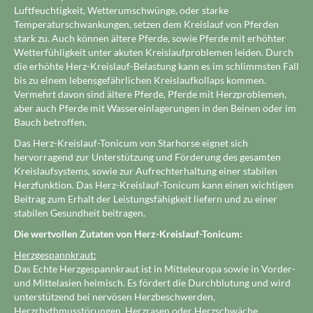
Luftfeuchtigkeit, Wetterumschwünge, oder starke
Temperaturschwankungen, setzen dem Kreislauf von Pferden
stark zu. Auch können ältere Pferde, sowie Pferde mit erhöhter
Wetterfühligkeit unter akuten Kreislaufproblemen leiden. Durch
die erhöhte Herz-Kreislauf-Belastung kann es im schlimmsten Fall
bis zu einem lebensgefährlichen Kreislaufkollaps kommen.
Vermehrt davon sind ältere Pferde, Pferde mit Herzproblemen,
aber auch Pferde mit Wassereinlagerungen in den Beinen oder im
Bauch betroffen.
Das Herz-Kreislauf-Tonicum von Starhorse eignet sich
hervorragend zur Unterstützung und Förderung des gesamten
Kreislaufsystems, sowie zur Aufrechterhaltung einer stabilen
Herzfunktion. Das Herz-Kreislauf-Tonicum kann einen wichtigen
Beitrag zum Erhalt der Leistungsfähigkeit liefern und zu einer
stabilen Gesundheit beitragen.
Die wertvollen Zutaten von Herz-Kreislauf-Tonicum:
Herzgespannkraut:
Das Echte Herzgespannkraut ist in Mitteleuropa sowie in Vorder-
und Mittelasien heimisch. Es fördert die Durchblutung und wird
unterstützend bei nervösen Herzbeschwerden,
Herzrhythmusstörungen, Herzrasen oder Herzschwäche