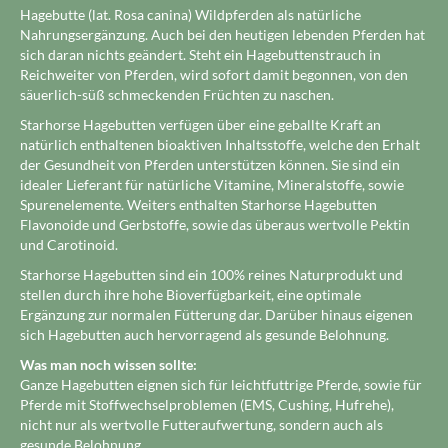
Hagebutte (lat. Rosa canina) Wildpferden als natürliche
Nahrungsergänzung. Auch bei den heutigen lebenden Pferden hat
sich daran nichts geändert. Steht ein Hagebuttenstrauch in
Reichweiter von Pferden, wird sofort damit begonnen, von den
säuerlich-süß schmeckenden Früchten zu naschen.
Starhorse Hagebutten verfügen über eine geballte Kraft an
natürlich enthaltenen bioaktiven Inhaltsstoffe, welche den Erhalt
der Gesundheit von Pferden unterstützen können. Sie sind ein
idealer Lieferant für natürliche Vitamine, Mineralstoffe, sowie
Spurenelemente. Weiters enthalten Starhorse Hagebutten
Flavonoide und Gerbstoffe, sowie das überaus wertvolle Pektin
und Carotinoid.
Starhorse Hagebutten sind ein 100% reines Naturprodukt und
stellen durch ihre hohe Bioverfügbarkeit, eine optimale
Ergänzung zur normalen Fütterung dar. Darüber hinaus eigenen
sich Hagebutten auch hervorragend als gesunde Belohnung.
Was man noch wissen sollte:
Ganze Hagebutten eignen sich für leichtfuttrige Pferde, sowie für
Pferde mit Stoffwechselproblemen (EMS, Cushing, Hufrehe),
nicht nur als wertvolle Futteraufwertung, sondern auch als
gesunde Belohnung.