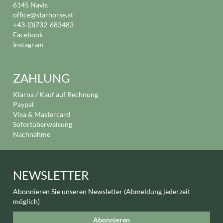
6145 Navis
office@starhorse.at
+43-(0)732-683483
Facebook
Instagram
ZAHLUNG
Klarna / Kauf auf Rechnung
Paypal
Visa & Mastercard
Sofortüberweisung
Nachnahme
NEWSLETTER
Abonnieren Sie unseren Newsletter (Abmeldung jederzeit
möglich)
Abonnieren