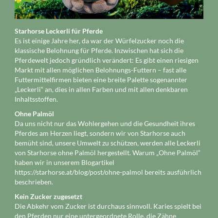
Starhorse Leckerli für Pferde
Es ist einige Jahre her, da war der Würfelzucker noch die
klassische Belohnung für Pferde. Inzwischen hat sich die
Pferdewelt jedoch gründlich verändert: Es gibt einen riesigen
Markt mit allen möglichen Belohnungs-Futtern – fast alle
Futtermittelfirmen bieten eine breite Palette sogenannter
„Leckerli“ an, dies in allen Farben und mit allen denkbaren
Inhaltsstoffen.
Ohne Palmöl
Da uns nicht nur das Wohlergehen und die Gesundheit ihres
Pferdes am Herzen liegt, sondern wir von Starhorse auch
bemüht sind, unsere Umwelt zu schützen, werden alle Leckerli
von Starhorse ohne Palmöl hergestellt. Warum „Ohne Palmöl“
haben wir in unserem Blogartikel
https://starhorse.at/blog/post/ohne-palmol
bereits ausführlich
beschrieben.
Kein Zucker zugesetzt
Die Abkehr vom Zucker ist durchaus sinnvoll. Karies spielt bei
den Pferden nur eine untergeordnete Rolle, die Zähne