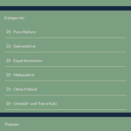
Kategorien
Pure Nature
Getreidefrei
Expertenwissen
Melassefrei
Ohne Palmöl
Umwelt- und Tierschutz
Themen